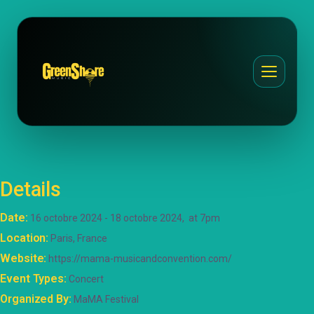
Details
Date
16 octobre 2024
18 octobre 2024
at 7pm
Location
Paris, France
Website
https://mama-musicandconvention.com/
Event Types
Concert
Organized By
MaMA Festival