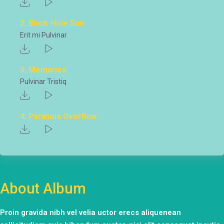
2
Black Hole Sun
Erit mi Pulvinar
3
Memories
Pulvinar Tristiq
4
Paranoia Overflow
About Album
Proin gravida nibh vel velia uctor erecs aliquenean