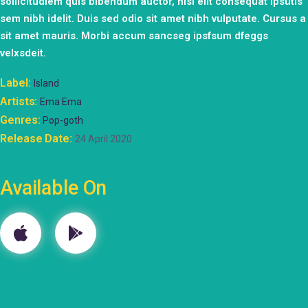
sollicitudiem quis bibendum auctor, nisi elit consequat ipsutis
sem nibh idelit. Duis sed odio sit amet nibh vulputate. Cursus a
sit amet mauris. Morbi accum sancseg ipsfsum dfeggs
velxsdeit.
Label
Island
Artists
Ema Ema
Genres
Pop-goth
Release Date
24 April 2020
Available On