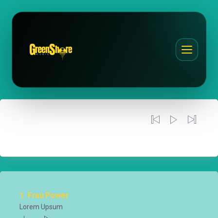
Frau Power
In The Way
00:00
/
00:00
1
Frau Power
Lorem Upsum