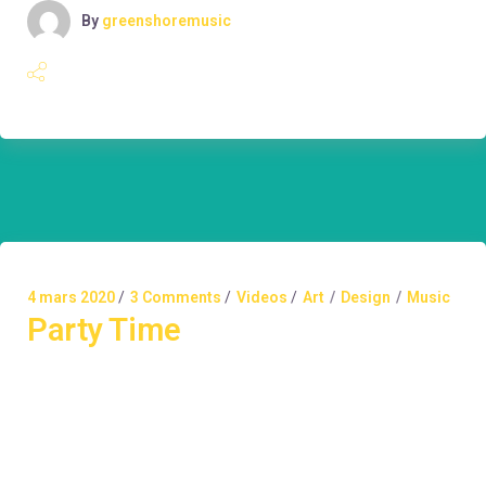
By
greenshoremusic
4 mars 2020
3 Comments
Videos
Art
Design
Music
Party Time
Lorem ipsum dolor sit amet, consectetuer adipiscing
elit. Aenean commodo ligula eget dolor. Aenean massa.
Cum sociis Theme natoque penatibus et magnis dis
parturient montes, nascetur ridiculus mus. Aliquam
lorem ante, dapibus in, viverra quis, feugiat a, tellus.