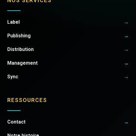
NOS SERVICES
Label
→
Publishing
→
Distribution
→
Management
→
Sync
→
RESSOURCES
Contact
→
Notre histoire
→