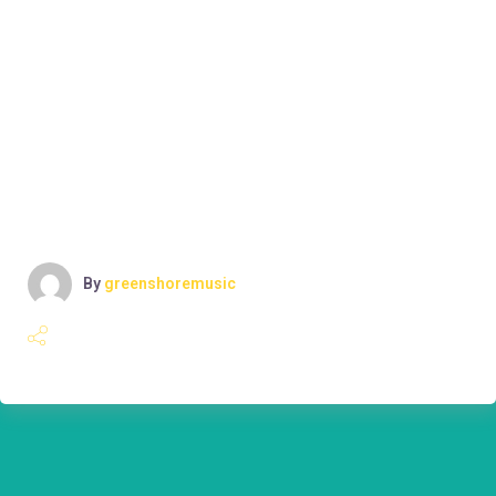
Lorem ipsum dolor sit amet, consectetuer adipiscing
elit. Aenean commodo ligula eget dolor. Aenean massa.
Cum sociis Theme natoque penatibus et magnis dis
parturient montes, nascetur ridiculus mus. Aliquam
lorem ante, dapibus in, viverra quis, feugiat a, tellus.
Phasellus viverra nulla ut metus varius laoreet. Quisque
rutrum. Aenean imperdiet. Etiam ultricies nisi vel
augue. Curabitur ul
By
greenshoremusic