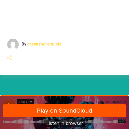
pertinax sensibus id, error epicurei mea et. Mea
facilisis urbanitas moderatius id. Vis ei rationibus
definiebas, eu qui purto zril laoreet. Ex error omnium
interpretaris pro,
By
greenshoremusic