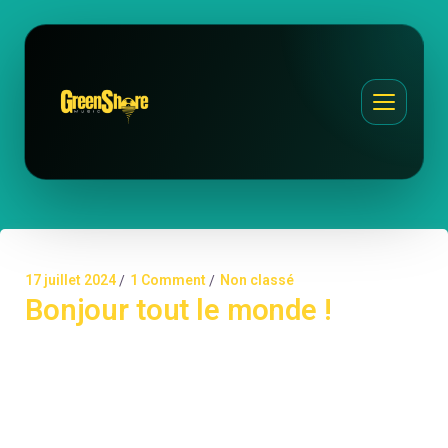
17 juillet 2024
1 Comment
Non classé
Bonjour tout le monde !
Bienvenue sur WordPress. Ceci est votre premier
article. Modifiez-le ou supprimez-le, puis commencez
à écrire !