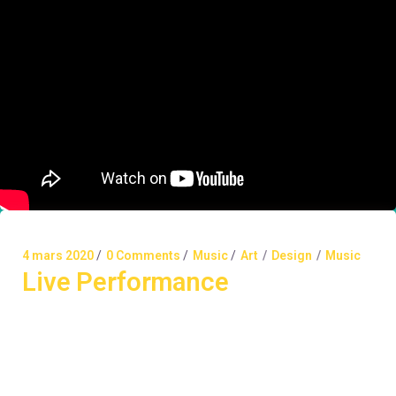
4 mars 2020
0 Comments
Music
Art
Design
Music
Live Performance
Alienum phaedrum torquatos nec eu, vis detraxit
periculis ex, nihil expetendis in mei. Mei an pericula
euripidis, hinc partem ei est. Eos ei nisl graecis, vix
aperiri consequat an. Eius lorem tincidunt vix at, vel