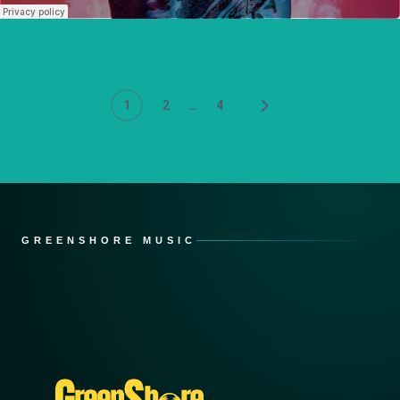
…
1
2
4
GREENSHORE MUSIC