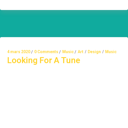
4 mars 2020
0 Comments
Music
Art
Design
Music
Looking For A Tune
Alienum phaedrum torquatos nec eu, vis detraxit
periculis ex, nihil expetendis in mei. Mei an pericula
euripidis, hinc partem ei est. Eos ei nisl graecis, vix
aperiri consequat an. Eius lorem tincidunt vix at, vel
pertinax sensibus id, error epicurei mea et. Mea
facilisis urbanitas moderatius id. Vis ei rationibus
definiebas, eu qui purto zril laoreet. Ex error omnium
interpretaris pro,