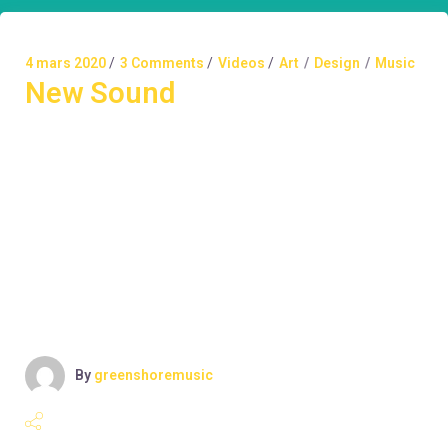
4 mars 2020
3 Comments
Videos
Art
Design
Music
New Sound
Lorem ipsum dolor sit amet, consectetuer adipiscing
elit. Aenean commodo ligula eget dolor. Aenean massa.
Cum sociis Theme natoque penatibus et magnis dis
parturient montes, nascetur ridiculus mus. Aliquam
lorem ante, dapibus in, viverra quis, feugiat a, tellus.
Phasellus viverra nulla ut metus varius laoreet. Quisque
rutrum. Aenean imperdiet. Etiam ultricies nisi vel
augue. Curabitur ul
By
greenshoremusic