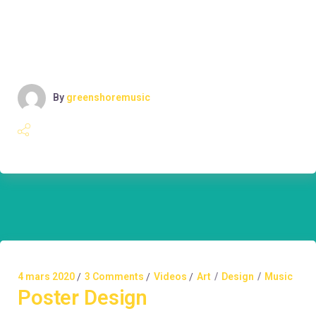
Phasellus viverra nulla ut metus varius laoreet. Quisque
rutrum. Aenean imperdiet. Etiam ultricies nisi vel
augue. Curabitur ul
By
greenshoremusic
4 mars 2020
3 Comments
Videos
Art
Design
Music
Poster Design