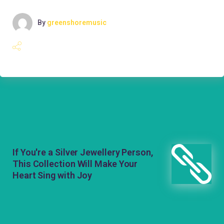
By
greenshoremusic
If You're a Silver Jewellery Person,
This Collection Will Make Your
Heart Sing with Joy