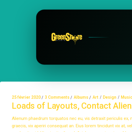
25 février 2020
3 Comments
Albums
Art
Design
Musi
Loads of Layouts, Contact Alie
Alienum phaedrum torquatos nec eu, vis detraxit periculis ex, nih
graecis, vix aperiri consequat an. Eius lorem tincidunt vix at, v