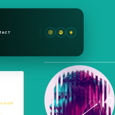
TACT
s ei nisl