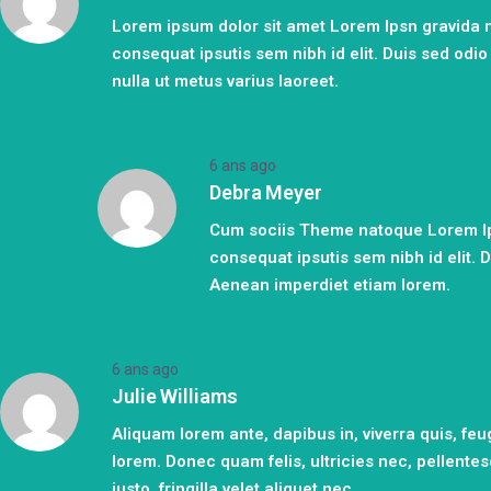
Lorem ipsum dolor sit amet Lorem Ipsn gravida ni
consequat ipsutis sem nibh id elit. Duis sed od
nulla ut metus varius laoreet.
6 ans ago
Debra Meyer
Cum sociis Theme natoque Lorem Ipsn
consequat ipsutis sem nibh id elit. 
Aenean imperdiet etiam lorem.
6 ans ago
Julie Williams
Aliquam lorem ante, dapibus in, viverra quis, feugi
lorem. Donec quam felis, ultricies nec, pellent
justo, fringilla velet aliquet nec.