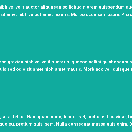
bh vel velit auctor aliqunean sollicitudinlorem quisbendum auc
io sit amet nibh vulput amet mauris. Morbiaccumsan ipsum. Phase
 gravida nibh vel velit auctor aliqunean sollici quisbendum au
Duis sed odio sit amet nibh amet mauris. Morbiacc veli quisque 
at a, tellus. Nam quam nunc, blandit vel, luctus elit pulvinar, he
esque eu, pretium quis, sem. Nulla consequat massa quis enim.