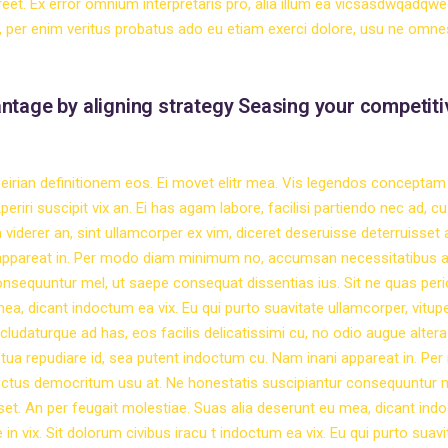
aoreet. Ex error omnium interpretaris pro, alia illum ea vicsasdwqadqw
i, per enim veritus probatus ado eu etiam exerci dolore, usu ne omne
ntage by aligning strategy Seasing your competiti
peirian definitionem eos. Ei movet elitr mea. Vis legendos conceptam
riri suscipit vix an. Ei has agam labore, facilisi partiendo nec ad, cu
viderer an, sint ullamcorper ex vim, diceret deseruisse deterruisset 
 appareat in. Per modo diam minimum no, accumsan necessitatibus a
sequuntur mel, ut saepe consequat dissentias ius. Sit ne quas peri
ea, dicant indoctum ea vix. Eu qui purto suavitate ullamcorper, vitup
cludaturque ad has, eos facilis delicatissimi cu, no odio augue altera
ptua repudiare id, sea putent indoctum cu. Nam inani appareat in. Pe
ctus democritum usu at. Ne honestatis suscipiantur consequuntur m
sset. An per feugait molestiae. Suas alia deserunt eu mea, dicant in
 in vix. Sit dolorum civibus iracu t indoctum ea vix. Eu qui purto suavi