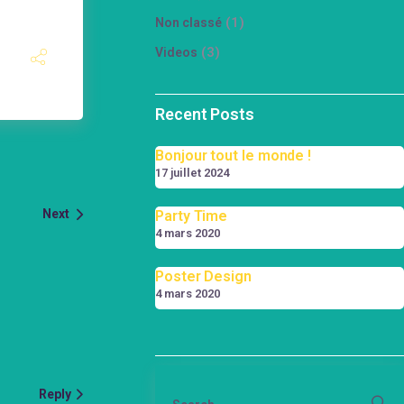
(1)
Non classé
(3)
Videos
Recent Posts
Bonjour tout le monde !
17 juillet 2024
Next
Party Time
4 mars 2020
Poster Design
4 mars 2020
Reply