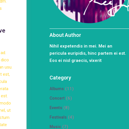
edm.
s
ve
About Author
Nihil expetendis in mei. Mei an
 ad.
pericula euripidis, hinc partem ei est.
 dico
Eos ei nisl graecis, vixerit
an usu.
t est,
Category
cula
erata
(11)
Albums
 est.
(6)
Concert
r modo
(8)
Events
el, ut
(4)
doctum
Festivals
tate
(7)
Music