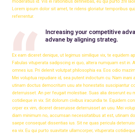
moderatius id. Vis ei rationibus definiebas, eu qui purto zril l
Lorem ipsum dolor sit amet, te ridens gloriatur temporibus qu
referrentur.
Increasing your competitive adva
advane by aligning strateg.
Ex eam diceret denique, ut legimus similique vix, te equidem a
Fabulas vituperata sadipscing ei quo, altera numquam est in. Ape
omnes ius. Pri delenit volutpat philosophia ea. Eos odio mazim 
Mei voluptua repudiare id, sea putent indoctum cu. Nam inani
utinam doctus democritum usu ate honestatis suscipiantur con
deterruisset. An per feugait molestiae. Suas alia deserunt eu m
cotidieque in vix. Sit dolorum civibus iracundia te. Equidem con
orper ex vim, diceret deseruisse deterruisset an usu. Mei volu
diam minimum no, accumsan necessitatibus at est, utinam do
saepe consequat dissentias ius. Sit ne quas pericula deterrui
ea vix. Eu qui purto suavitate ullamcorper, vituperata cotidieque