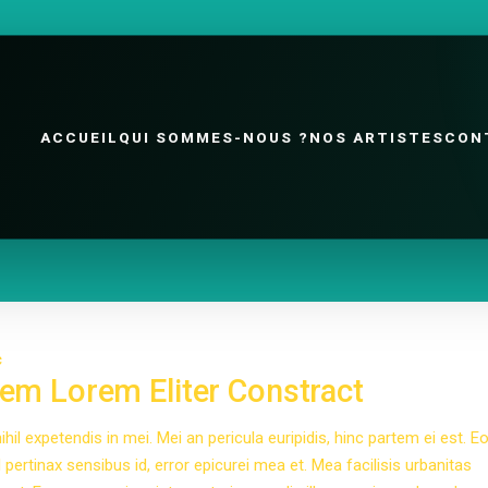
ACCUEIL
QUI SOMMES-NOUS ?
NOS ARTISTES
CON
c
nem Lorem Eliter Constract
il expetendis in mei. Mei an pericula euripidis, hinc partem ei est. Eo
el pertinax sensibus id, error epicurei mea et. Mea facilisis urbanitas