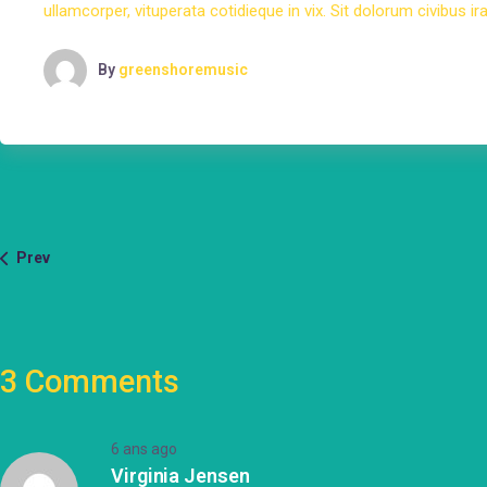
ullamcorper, vituperata cotidieque in vix. Sit dolorum civibus ir
By
greenshoremusic
Prev
3 Comments
6 ans ago
Virginia Jensen