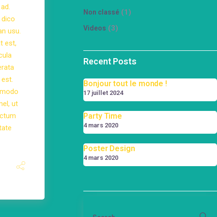
 ad.
(1)
Non classé
 dico
(3)
Videos
an usu.
t est,
cula
Recent Posts
erata
 est.
Bonjour tout le monde !
r modo
17 juillet 2024
el, ut
doctum
Party Time
4 mars 2020
tate
Poster Design
4 mars 2020