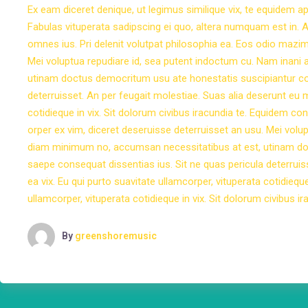
Ex eam diceret denique, ut legimus similique vix, te equidem a
Fabulas vituperata sadipscing ei quo, altera numquam est in. Ape
omnes ius. Pri delenit volutpat philosophia ea. Eos odio mazim 
Mei voluptua repudiare id, sea putent indoctum cu. Nam inani
utinam doctus democritum usu ate honestatis suscipiantur con
deterruisset. An per feugait molestiae. Suas alia deserunt eu m
cotidieque in vix. Sit dolorum civibus iracundia te. Equidem con
orper ex vim, diceret deseruisse deterruisset an usu. Mei volu
diam minimum no, accumsan necessitatibus at est, utinam do
saepe consequat dissentias ius. Sit ne quas pericula deterrui
ea vix. Eu qui purto suavitate ullamcorper, vituperata cotidieque
ullamcorper, vituperata cotidieque in vix. Sit dolorum civibus ir
By
greenshoremusic