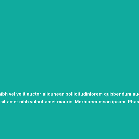
bh vel velit auctor aliqunean sollicitudinlorem quisbendum auc
io sit amet nibh vulput amet mauris. Morbiaccumsan ipsum. Phase