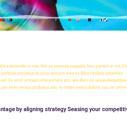
il expetendis in mei. Mei an pericula euripidis, hinc partem ei est. Eo
el pertinax sensibus id, error epicurei mea et. Mea facilisis urbanitas
aoreet. Ex error omnium interpretaris pro, alia illum ea vicsasdwqadqw
i, per enim veritus probatus ado eu etiam exerci dolore, usu ne omne
ntage by aligning strategy Seasing your competiti