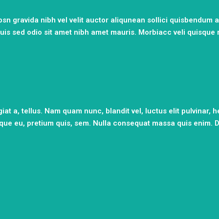
 gravida nibh vel velit auctor aliqunean sollici quisbendum au
Duis sed odio sit amet nibh amet mauris. Morbiacc veli quisque 
at a, tellus. Nam quam nunc, blandit vel, luctus elit pulvinar, he
esque eu, pretium quis, sem. Nulla consequat massa quis enim.