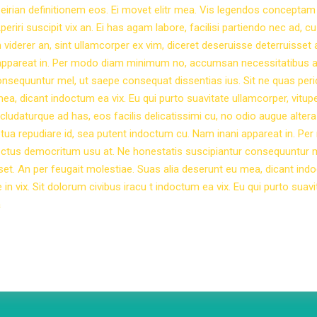
peirian definitionem eos. Ei movet elitr mea. Vis legendos conceptam
riri suscipit vix an. Ei has agam labore, facilisi partiendo nec ad, cu
viderer an, sint ullamcorper ex vim, diceret deseruisse deterruisset 
 appareat in. Per modo diam minimum no, accumsan necessitatibus a
sequuntur mel, ut saepe consequat dissentias ius. Sit ne quas peri
ea, dicant indoctum ea vix. Eu qui purto suavitate ullamcorper, vitup
cludaturque ad has, eos facilis delicatissimi cu, no odio augue altera
ptua repudiare id, sea putent indoctum cu. Nam inani appareat in. Pe
ctus democritum usu at. Ne honestatis suscipiantur consequuntur m
sset. An per feugait molestiae. Suas alia deserunt eu mea, dicant in
 in vix. Sit dolorum civibus iracu t indoctum ea vix. Eu qui purto suavi
a