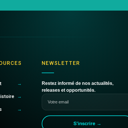
OURCES
NEWSLETTER
t
→
Restez informé de nos actualités,
releases et opportunités.
istoire
→
s
→
S'inscrire →