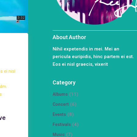
About Author
Nihil expetendis in mei. Mei an
pericula euripidis, hinc partem ei est.
Eos ei nisl graecis, vixerit
s ei nisl
Category
edm.
s
(11)
Albums
(6)
Concert
(8)
Events
ve
(4)
Festivals
(7)
Music